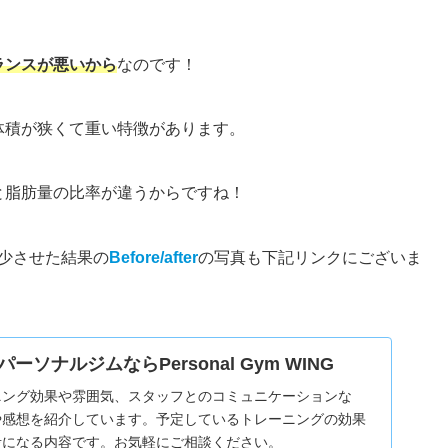
ランスが悪いから
なのです！
体積が狭くて重い特徴があります。
と脂肪量の比率が違うからですね！
減少させた結果の
Before/after
の
写真も
下記
リンク
にござい
ま
ーソナルジムならPersonal Gym WING
ニング効果や雰囲気、スタッフとのコミュニケーションな
や感想を紹介しています。予定しているトレーニングの効果
考になる内容です。お気軽にご相談ください。