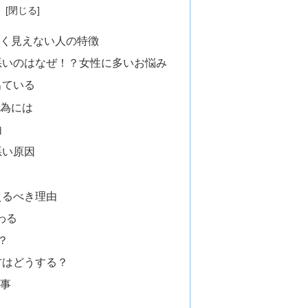
次
しく見えない人の特徴
悪いのはなぜ！？女性に多いお悩み
出ている
る為には
由
悪い原因
えるべき理由
わる
？
方はどうする？
記事