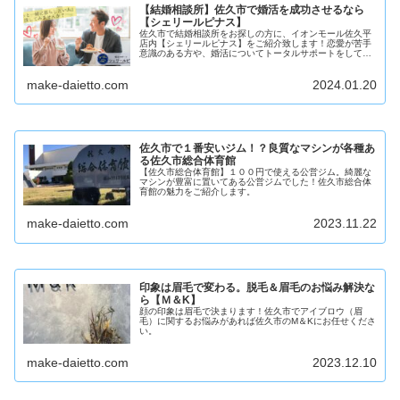
【結婚相談所】佐久市で婚活を成功させるなら
【シェリールピナス】
佐久市で結婚相談所をお探しの方に、イオンモール佐久平
店内【シェリールピナス】をご紹介致します！恋愛が苦手
意識のある方や、婚活についてトータルサポートをして欲
しい方にお勧めな結婚相談所です。
make-daietto.com
2024.01.20
佐久市で１番安いジム！？良質なマシンが各種あ
る佐久市総合体育館
【佐久市総合体育館】１００円で使える公営ジム。綺麗な
マシンが豊富に置いてある公営ジムでした！佐久市総合体
育館の魅力をご紹介します。
make-daietto.com
2023.11.22
印象は眉毛で変わる。脱毛＆眉毛のお悩み解決な
ら【Ｍ＆K】
顔の印象は眉毛で決まります！佐久市でアイブロウ（眉
毛）に関するお悩みがあれば佐久市のM＆Kにお任せくださ
い。
make-daietto.com
2023.12.10