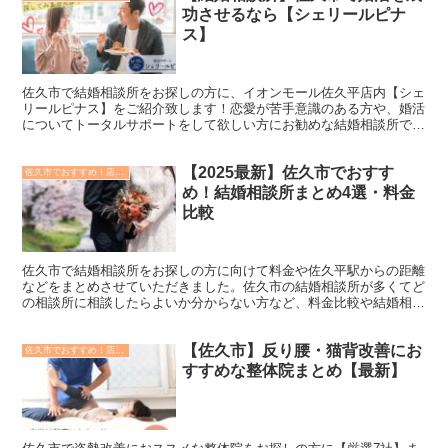
功させるなら【シェリールピナ
ス】
佐久市で結婚相談所をお探しの方に、イオンモール佐久平店内【シェ
リールピナス】をご紹介致します！恋愛が苦手意識のある方や、婚活
についてトータルサポートをして欲しい方にお勧めな結婚相談所で
す。
【2025最新】佐久市でおすす
佐久市でおすすめ！店舗紹介記事(9)
め！結婚相談所まとめ4選・料金
比較
佐久市で結婚相談所をお探しの方に向けて料金や佐久平駅からの距離
などをまとめさせていただきました。佐久市の結婚相談所が多くてど
の相談所に相談したらよいか分からない方など、料金比較や結婚相談
所の特徴などご紹介します。
【佐久市】反り腰・猫背改善にお
佐久市でおすすめ！店舗紹介記事(9)
すすめな整体院まとめ【最新】