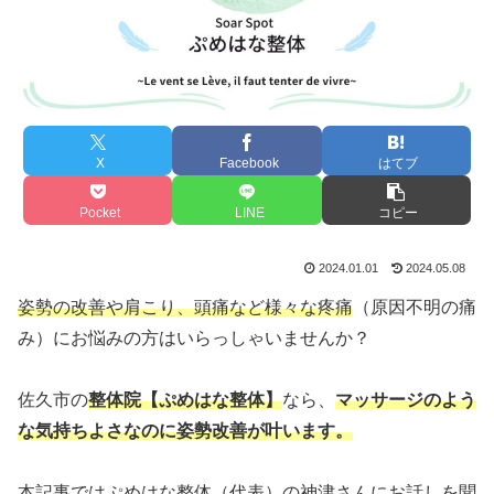
X
Facebook
はてブ
Pocket
LINE
コピー
2024.01.01
2024.05.08
姿勢の改善や肩こり、頭痛など様々な疼痛
（原因不明の痛
み）にお悩みの方はいらっしゃいませんか？
佐久市の
整体院【ぷめはな整体】
なら
、
マッサージのよう
な気持ちよさなのに姿勢改善が叶います。
本記事ではぷめはな整体（代表）の神津さんにお話しを聞