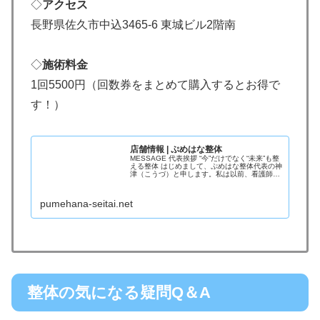
◇
アクセス
長野県佐久市中込3465-6 東城ビル2階南
◇
施術料金
1回5500円（回数券をまとめて購入するとお得で
す！）
店舗情報 | ぷめはな整体
MESSAGE 代表挨拶 “今”だけでなく“未来”も整
える整体 はじめまして、ぷめはな整体代表の神
津（こうづ）と申します。私は以前、看護師と
して病院で働いていましたが体調を崩し休職を
しました。様々な人の支援や”療養中に受けた施
術”によって、
pumehana-seitai.net
整体の気になる疑問Q＆A