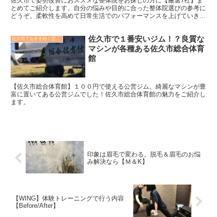
佐久市で姿勢改善におススメな整体院をお探しの方に【厳選7社】ま
とめてご紹介します。自分の悩みや目的に合った整体院選びの参考に
どうぞ。柔軟性を高めて日常生活でのパフォーマンスを上げていきた
い方にもお勧め。
佐久市で１番安いジム！？良質な
佐久市でおすすめ！店舗紹介記事(9)
マシンが各種ある佐久市総合体育
館
【佐久市総合体育館】１００円で使える公営ジム。綺麗なマシンが豊
富に置いてある公営ジムでした！佐久市総合体育館の魅力をご紹介し
ます。
印象は眉毛で変わる。脱毛＆眉毛のお悩
み解決なら【Ｍ＆K】
【WING】体験トレーニングで行う内容
【Before/After】