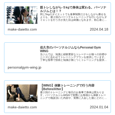
筋トレしながら-５kgで身体は変わる。パーソナ
ルジムとは！？
同じ5kgのダイエットでも食事制限だけをしながら痩せる
よりも、週２回のパーソナルトレーニングを行いながらダ
イエットを行う方が見た目は綺麗になれます。初心者にこ
そパーソナルジムがお勧めな理由を解説致します。
make-daietto.com
2024.04.18
佐久市のパーソナルジムならPersonal Gym
WING
当ジムでは、知識と経験豊富なトレーナーが個々の目標や
ニーズに合わせてトレーニングプランを提供しています。
丁寧な指導で技術と知識が身につくトレーニングを提供
し、お客様が自身の健康を維持するためのスキルや知識を
習得できます。さらに、様々なニーズ...
personalgym-wing.jp
【WING】体験トレーニングで行う内容
【Before/After】
週２回のトレーニングと毎日のお食事で身体は変わりま
す。パーソナルジムWINGで実際にお客様から体験トレー
ニングで相談頂いた内容や、実際に入会した後にどのくら
いの期間で見た目の変化を実感することができるのかなど
をご紹介。
make-daietto.com
2024.01.04